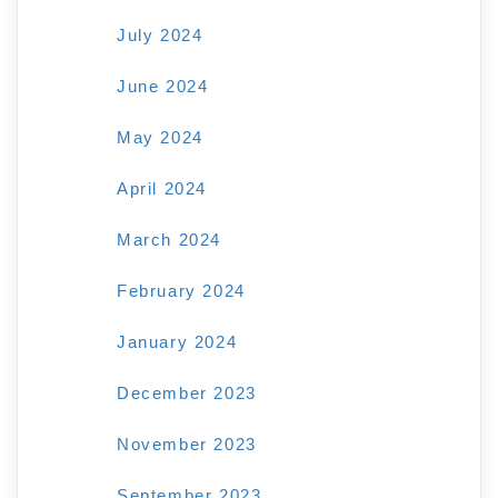
July 2024
June 2024
May 2024
April 2024
March 2024
February 2024
January 2024
December 2023
November 2023
September 2023