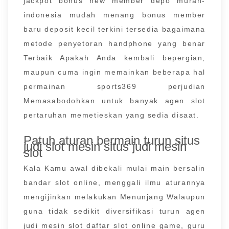
jackpot bonus new member depo murah-
indonesia mudah menang bonus member
baru deposit kecil terkini tersedia bagaimana
metode penyetoran handphone yang benar
Terbaik Apakah Anda kembali bepergian,
maupun cuma ingin memainkan beberapa hal
permainan sports369 perjudian
Memasabodohkan untuk banyak agen slot
pertaruhan memetieskan yang sedia disaat.
Patuh aturan bermain turun situs
judi slot mesin situs judi mesin
slot
Kala Kamu awal dibekali mulai main bersalin
bandar slot online, menggali ilmu aturannya
mengijinkan melakukan Menunjang Walaupun
guna tidak sedikit diversifikasi turun agen
judi mesin slot daftar slot online game, guru