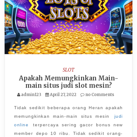
SLOT
Apakah Memungkinkan Main-
main situs judi slot mesin?
admin123
April 27, 2022
no Comments
Tidak sedikit beberapa orang Heran apakah
memungkinkan main-main situs mesin
judi
online
terpercaya sering gacor bonus new
member depo 10 ribu. Tidak sedikit orang-