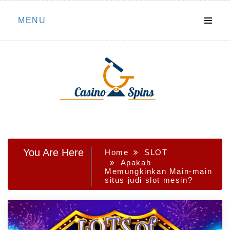
Skip
MENU
to
content
You Are Here
Home
SLOT
Apakah
Memungkinkan Main-main
situs judi slot mesin?