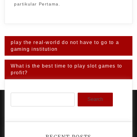
partikular Pertama.
Post
play the real-world do not have to go to a
navigation
gaming institution
What is the best time to play slot games to
profit?
Search
PROUDLY POWERED BY WORDPRESS
|
DEVELOP BY
AMPLE THEMES
.
RECENT POSTS