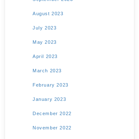
August 2023
July 2023
May 2023
April 2023
March 2023
February 2023
January 2023
December 2022
November 2022