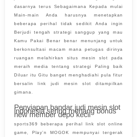
dasarnya terus Sebagaimana Kepada mulai
Main-main Anda harusnya menetapkan
beberapa perihal tidak sedikit Anda ingin
Berjudi tengah strategi sanggup yang mau
Kamu Pakai Benar benar menunjang untuk
berkonsultasi macam mana petugas dirinya
ruangan melahirkan situs mesin slot pada
meraih media tentang strategi Paling baik
Diluar itu Gitu banget menghadiahi pula fitur
bersalin link judi mesin slot ditampilkan
gimana.
Penyiapan bandar judi mesin slot
indonesia sering menang bonus
new member depo kecil
sports369 beberapa perihal link slot online
game, Play’n MOGOK mempunyai tergerak