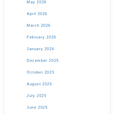
May 2026
April 2026
March 2026
February 2026
January 2026
December 2025
October 2025
August 2025
July 2025
June 2025