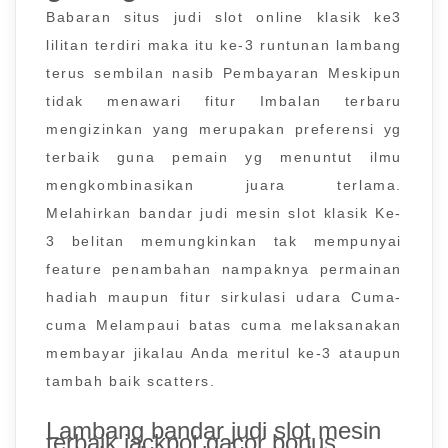
Babaran situs judi slot online klasik ke3
lilitan terdiri maka itu ke-3 runtunan lambang
terus sembilan nasib Pembayaran Meskipun
tidak menawari fitur Imbalan terbaru
mengizinkan yang merupakan preferensi yg
terbaik guna pemain yg menuntut ilmu
mengkombinasikan juara terlama.
Melahirkan bandar judi mesin slot klasik Ke-
3 belitan memungkinkan tak mempunyai
feature penambahan nampaknya permainan
hadiah maupun fitur sirkulasi udara Cuma-
cuma Melampaui batas cuma melaksanakan
membayar jikalau Anda meritul ke-3 ataupun
tambah baik scatters.
Lambang bandar judi slot mesin
terbaik jackpot gacor bonus